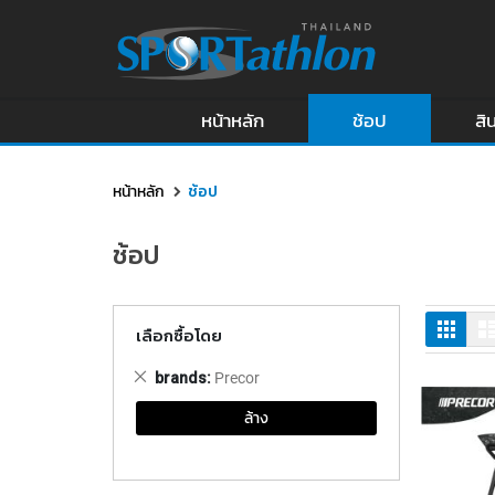
หน้าหลัก
ช้อป
สิ
หน้าหลัก
ช้อป
ช้อป
ตาราง
เลือกซื้อโดย
ลบ
brands
Precor
สินค้า
ล้าง
ชิ้น
นี้