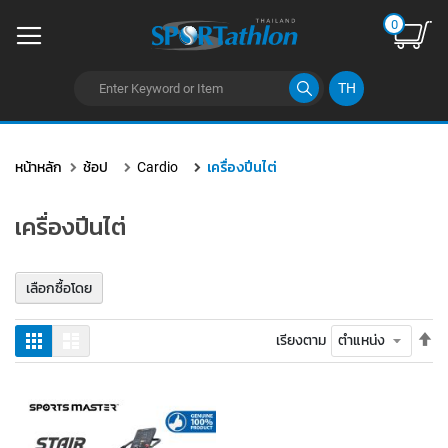
0
TH
ข้าม
ไป
หน้าหลัก
ช้อป
Cardio
เครื่องปีนไต่
ยัง
เนื้อหา
เครื่องปีนไต่
เลือกซื้อโดย
ตั้
ตาราง
รายการ
เรียงตาม
ค่า
เร
จา
มา
ไป