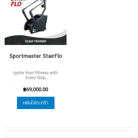
น้
Sportmaster StairFlo
Ignite Your Fitness with
Every Step
The Stair Flo is a premium
cardio machine designed to
฿69,000.00
deliver an intense yet safe
workout experience.
Featuring over 38 built-in
หยิบใส่ตะกร้า
programs, it supports users
up to 170 kg. Equipped with
advanced features such as a
LED display, Hi-Fi speaker,
intelligent emergency stop
system, and Cool Down
mode, it ensures maximum