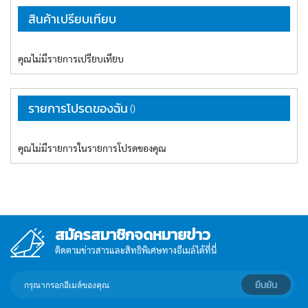
performance and safety.
สินค้าเปรียบเทียบ
Whether your goal is
endurance training, fat
burning, or recovery, the Stair
คุณไม่มีรายการเปรียบเทียบ
Flo is built to meet every
fitness need. Its durable
construction and stable
design make it ideal for
รายการโปรดของฉัน
professional gyms, fitness
centers, or training facilities
seeking reliable, high-
performance equipment.
คุณไม่มีรายการในรายการโปรดของคุณ
สมัครสมาชิกจดหมายข่าว
ติดตามข่าวสารและสิทธิพิเศษทางอีเมล์ได้ที่นี่
กรอก
ยืนยัน
อีเมล์
เพื่อ