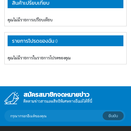
สินค้าเปรียบเทียบ
major pressing and pulling
exercises and also includes a
center knurl for added
traction and control when
คุณไม่มีรายการเปรียบเทียบ
performing squats. It
compatible with
รายการโปรดของฉัน
คุณไม่มีรายการในรายการโปรดของคุณ
สมัครสมาชิกจดหมายข่าว
ติดตามข่าวสารและสิทธิพิเศษทางอีเมล์ได้ที่นี่
กรอก
ยืนยัน
อีเมล์
เพื่อ