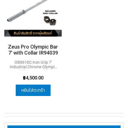
Zeus Pro Olympic Bar
7' with Collar IR94039
OB8610C Iron Grip 7'
Industrial Chrome Olympic
Weightlifting Bar
- The Iron
Zeus Olympic Rubber Plate
Grip is an exceptionally high
฿4,500.00
7 Pair RCP09B
quality Olympic bar made
ZIVA PERFORMANCE
from heat-treated, turned,
RUBBER GRIP DISCS 1.25-
ground and polished steel.
หยิบใส่ตะกร้า
25 Kg.7 Pairs
This is an all purpose
Olympic bar that is well
suited for any bench press,
squat rack or power cage. A
medium diamond knurling
pattern provides a
comfortable and secure
gripping area for all the