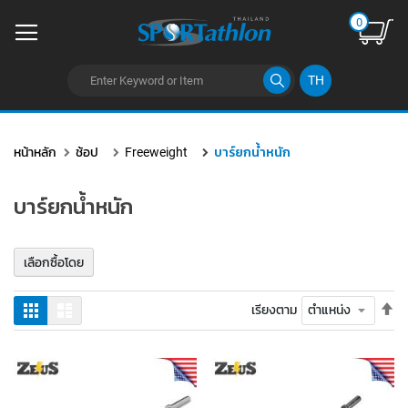
0
TH
ข้าม
ไป
หน้าหลัก
ช้อป
Freeweight
บาร์ยกน้ำหนัก
ยัง
เนื้อหา
บาร์ยกน้ำหนัก
เลือกซื้อโดย
ตั้
ตาราง
รายการ
เรียงตาม
ค่า
เร
จา
มา
ไป