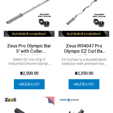
น้
Zeus Pro Olympic Bar
Zeus IR94047 Pro
5' with Collar
Olympic EZ Curl Bar
IR94160C
/Collar
OB8610C Iron Grip 5'
EZ Curl bar is a durable black
Industrial Chrome Olympic
oxide bar with premium hard
Weightlifting Bar
- The Iron
chrome coated sleeves.
Zeus Olympic Rubber Plate
Grip is an exceptionally high
฿2,500.00
฿2,350.00
6 Pair IR91059B
quality Olympic bar made
ZIVA PERFORMANCE
from heat-treated, turned,
RUBBER GRIP DISCS 1.25-
ground and polished steel.
หยิบใส่ตะกร้า
หยิบใส่ตะกร้า
25 Kg.7 Pairs
This is an all purpose
Olympic bar that is well
suited for any bench press,
squat rack or power cage. A
medium diamond knurling
pattern provides a
comfortable and secure