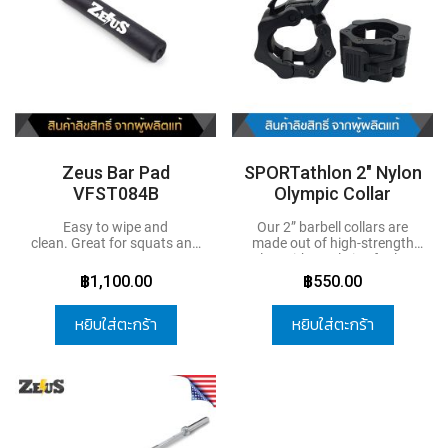
gripping area for all the
major pressing and pulling
exercises and also includes a
center knurl for added
traction and control when
performing squats. It
compatible with
Zeus Bar Pad
SPORTathlon 2" Nylon
VFST084B
Olympic Collar
Easy to wipe and
Our 2” barbell collars are
clean.
Great for squats and
made out of high-strength
presses.
nylon with steel pins for long
Attaches securely with
lasting durability.
฿1,100.00
฿550.00
Velcro strip.
หยิบใส่ตะกร้า
หยิบใส่ตะกร้า