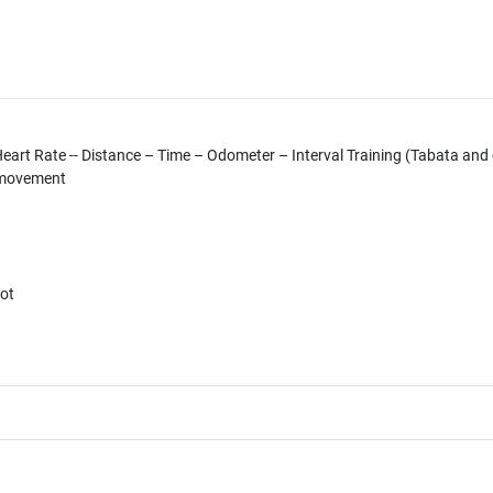
Heart Rate -- Distance – Time – Odometer – Interval Training (Tabata an
e movement
vot