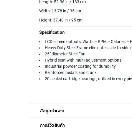
Length: 52.36 in / 133 cm
Width: 13.78 in / 35 cm
Height: 37.40 in / 95 cm
Specification :
LCD screen outputs: Watts – RPM -- Calories – 
Heavy Duty Steel Frame eliminates side-to-sid
25" diameter Steel Fan
Hybrid seat with multi-adjustment options
Industrial powder coating for durability
Reinforced pedals and crank
20 sealed cartridge bearings, utilized in every pi
ข้อมูลจำเพาะ
การรีวิวสินค้า