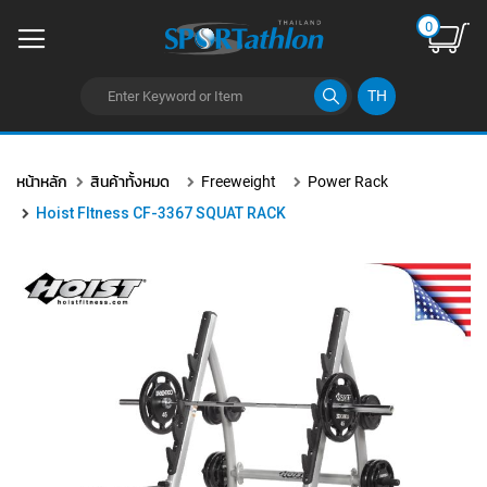
0
TH
ข้าม
ไป
หน้าหลัก
สินค้าทั้งหมด
Freeweight
Power Rack
ยัง
เนื้อหา
Hoist FItness CF-3367 SQUAT RACK