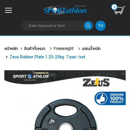
0
TH
ข้าม
ไป
หน้าหลัก
สินค้าทั้งหมด
Freeweight
แผ่นน้ำหนัก
ยัง
เนื้อหา
Zeus Rubber Plate 1.25-25kg. 7 pair /set