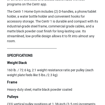
programs on the Centr app.
The Centr 1 Home Gym includes (2) D-handles, a phone/tablet
holder, a water bottle holder and convenient hooks for
accessory storage. The Centr 1 is durable and compact with its
industrial-grade steel frame, commercial grade cables, and a
matte black powder coat finish for long-lasting use. Its
streamlined, low-profile design allows it to fit into almost any
room.
-----------------------------------------------------
SPECIFICATIONS
Weight Stack
160 lb. / 72.6 kg, 2:1 weight resistance ratio per pulley (each
weight plate feels like 5 lbs./2.3 kg)
Frame
Heavy-duty steel, matte black powder coated
Pulleys
(33) vertical pulley positions at 1.38-inch (3.5 cm) increments