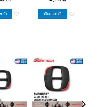
Pair)
(Pair)
ะกร้า
หยิบใส่ตะกร้า
หยิบใ