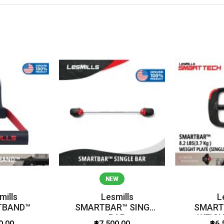
mills
Lesmills
L
TBAND™
SMARTBAR™ SINGLE
SMART
BAR
WEIGH
0.00
฿7,500.00
฿6,