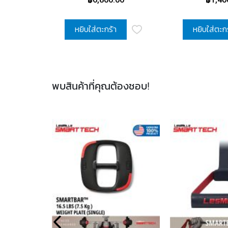
(Pair)
หยิบใส่ตะกร้า
หยิบใส่ตะก
พบสินค้าที่คุณต้องชอบ!