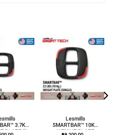
esmills
Lesmills
BAR™ 3.7KG
SMARTBAR™ 10KG
S
T PLATE (2
WEIGHT PLATE
500.00
฿8,200.00
฿